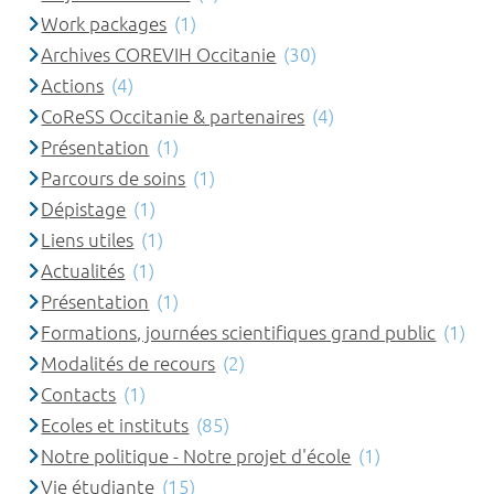
Work packages
(1)
Archives COREVIH Occitanie
(30)
Actions
(4)
CoReSS Occitanie & partenaires
(4)
Présentation
(1)
Parcours de soins
(1)
Dépistage
(1)
Liens utiles
(1)
Actualités
(1)
Présentation
(1)
Formations, journées scientifiques grand public
(1)
Modalités de recours
(2)
Contacts
(1)
Ecoles et instituts
(85)
Notre politique - Notre projet d'école
(1)
Vie étudiante
(15)