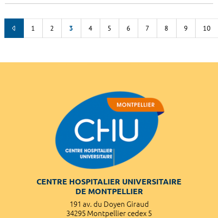
1
2
3
4
5
6
7
8
9
10
CENTRE HOSPITALIER UNIVERSITAIRE
DE MONTPELLIER
191 av. du Doyen Giraud
34295 Montpellier cedex 5