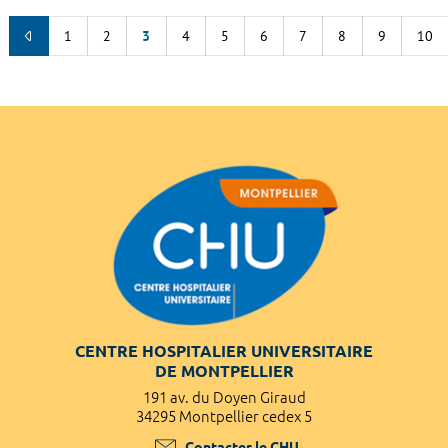
1
2
3
4
5
6
7
8
9
10
CENTRE HOSPITALIER UNIVERSITAIRE
DE MONTPELLIER
191 av. du Doyen Giraud
34295 Montpellier cedex 5
Contacter le CHU