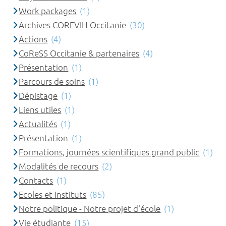
Work packages
(1)
Archives COREVIH Occitanie
(30)
Actions
(4)
CoReSS Occitanie & partenaires
(4)
Présentation
(1)
Parcours de soins
(1)
Dépistage
(1)
Liens utiles
(1)
Actualités
(1)
Présentation
(1)
Formations, journées scientifiques grand public
(1)
Modalités de recours
(2)
Contacts
(1)
Ecoles et instituts
(85)
Notre politique - Notre projet d'école
(1)
Vie étudiante
(15)