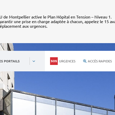
 de Montpellier active le Plan Hôpital en Tension – Niveau 1.
arantir une prise en charge adaptée à chacun, appelez le 15 av
déplacement aux urgences.
URGENCES
ACCÈS RAPIDES
ES PORTAILS