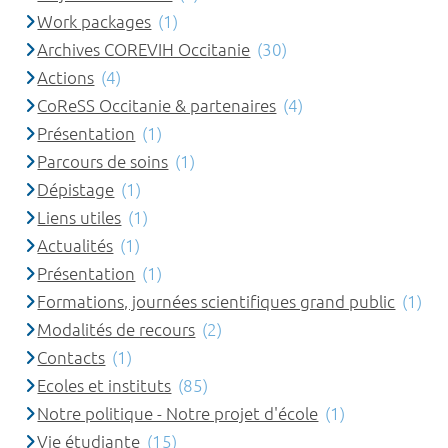
Work packages
(1)
Archives COREVIH Occitanie
(30)
Actions
(4)
CoReSS Occitanie & partenaires
(4)
Présentation
(1)
Parcours de soins
(1)
Dépistage
(1)
Liens utiles
(1)
Actualités
(1)
Présentation
(1)
Formations, journées scientifiques grand public
(1)
Modalités de recours
(2)
Contacts
(1)
Ecoles et instituts
(85)
Notre politique - Notre projet d'école
(1)
Vie étudiante
(15)