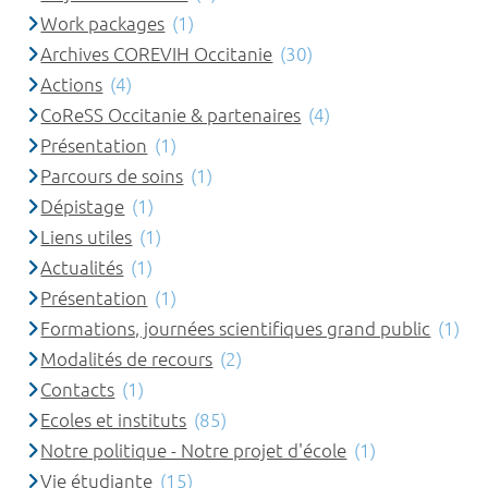
Work packages
(1)
Archives COREVIH Occitanie
(30)
Actions
(4)
CoReSS Occitanie & partenaires
(4)
Présentation
(1)
Parcours de soins
(1)
Dépistage
(1)
Liens utiles
(1)
Actualités
(1)
Présentation
(1)
Formations, journées scientifiques grand public
(1)
Modalités de recours
(2)
Contacts
(1)
Ecoles et instituts
(85)
Notre politique - Notre projet d'école
(1)
Vie étudiante
(15)