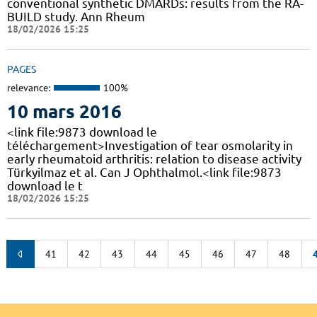
conventional synthetic DMARDs: results from the RA-
BUILD study. Ann Rheum
18/02/2026 15:25
PAGES
relevance:
100%
10 mars 2016
<link file:9873 download le
téléchargement>Investigation of tear osmolarity in
early rheumatoid arthritis: relation to disease activity
Türkyilmaz et al. Can J Ophthalmol.<link file:9873
download le t
18/02/2026 15:25
41
42
43
44
45
46
47
48