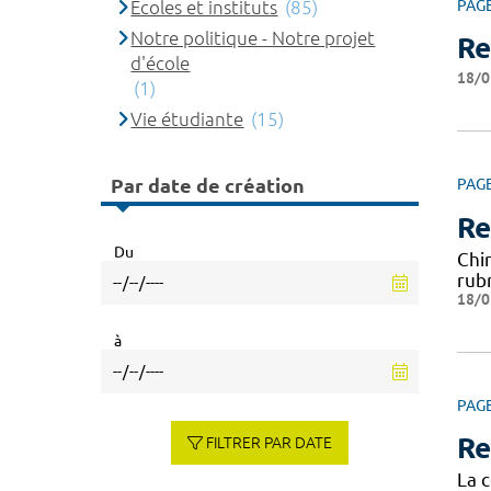
Ecoles et instituts
(85)
PAG
Notre politique - Notre projet
Re
d'école
18/0
(1)
Vie étudiante
(15)
Par date de création
PAG
Re
Du
Chi
rub
18/0
à
PAG
Re
FILTRER PAR DATE
La c