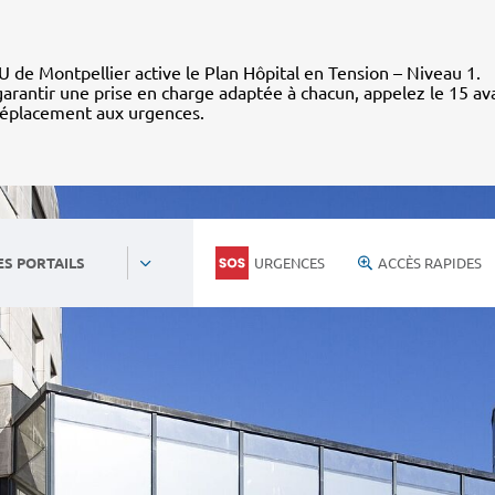
 de Montpellier active le Plan Hôpital en Tension – Niveau 1.
arantir une prise en charge adaptée à chacun, appelez le 15 av
déplacement aux urgences.
URGENCES
ACCÈS RAPIDES
ES PORTAILS