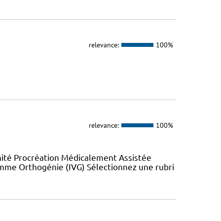
relevance:
100%
relevance:
100%
nité Procréation Médicalement Assistée
emme Orthogénie (IVG) Sélectionnez une rubri