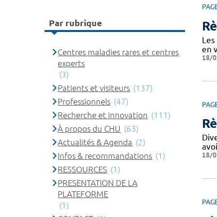
PAG
Par rubrique
Rè
Les 
en v
Centres maladies rares et centres
18/0
experts
(3)
Patients et visiteurs
(137)
Professionnels
(47)
PAG
Recherche et innovation
(111)
Rè
À propos du CHU
(63)
Div
Actualités & Agenda
(2)
avo
18/0
Infos & recommandations
(1)
RESSOURCES
(1)
PRESENTATION DE LA
PLATEFORME
PAG
(1)