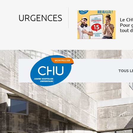
URGENCES
Le CHU
Pour g
tout 
TOUS L