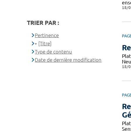
ens
18/0
TRIER PAR :
Pertinence
PAG
[Titre]
Re
Type de contenu
Pla
Date de dernière modification
Neu
18/0
PAG
Re
Gé
Pla
Sen