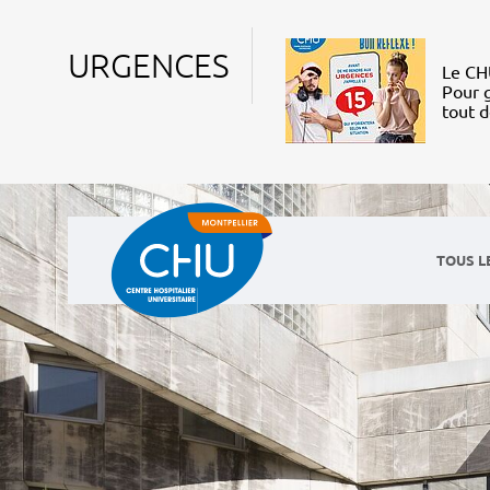
URGENCES
Le CHU
Pour g
tout 
TOUS L