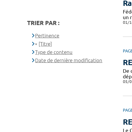
Ra
Féd
un 
TRIER PAR :
01/1
Pertinence
[Titre]
PAG
Type de contenu
Date de dernière modification
R
De q
dép
05/0
PAG
RE
Le C