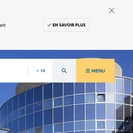
ant
EN SAVOIR PLUS
MENU
FR