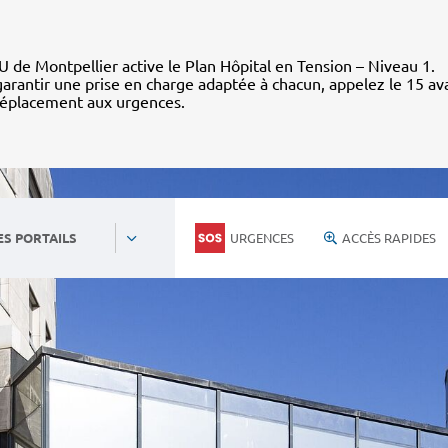
 de Montpellier active le Plan Hôpital en Tension – Niveau 1.
arantir une prise en charge adaptée à chacun, appelez le 15 av
déplacement aux urgences.
URGENCES
ACCÈS RAPIDES
ES PORTAILS