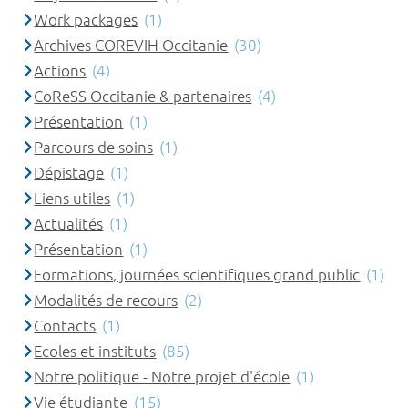
Work packages
(1)
Archives COREVIH Occitanie
(30)
Actions
(4)
CoReSS Occitanie & partenaires
(4)
Présentation
(1)
Parcours de soins
(1)
Dépistage
(1)
Liens utiles
(1)
Actualités
(1)
Présentation
(1)
Formations, journées scientifiques grand public
(1)
Modalités de recours
(2)
Contacts
(1)
Ecoles et instituts
(85)
Notre politique - Notre projet d'école
(1)
Vie étudiante
(15)