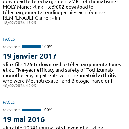
download le téléchargement>MICI et rhumatismes -
MOLY Marie: <link file:9602 download le
téléchargement>Tendinopathies achiléennes -
REMPENAULT Claire : <lin
18/02/2026 15:25
PAGES
relevance:
100%
19 janvier 2017
<link file:12607 download le téléchargement>Jones
et al. Five-year efficacy and safety of Tocilizumab
monotherapy in patients with rheumatoid arthritis
who were Methotrexate - and Biologic- naive or F
18/02/2026 15:25
PAGES
relevance:
100%
19 mai 2016
<link file:10341 journal of>Liozon et al. <link