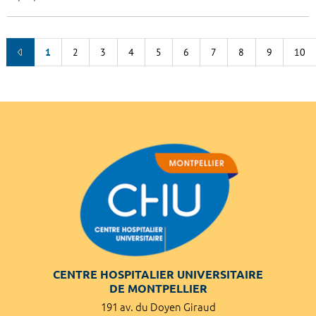
1
2
3
4
5
6
7
8
9
10
CENTRE HOSPITALIER UNIVERSITAIRE
DE MONTPELLIER
191 av. du Doyen Giraud