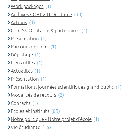
Work packages
(1)
Archives COREVIH Occitanie
(30)
Actions
(4)
CoReSS Occitanie & partenaires
(4)
Présentation
(1)
Parcours de soins
(1)
Dépistage
(1)
Liens utiles
(1)
Actualités
(1)
Présentation
(1)
Formations, journées scientifiques grand public
(1)
Modalités de recours
(2)
Contacts
(1)
Ecoles et instituts
(85)
Notre politique - Notre projet d'école
(1)
Vie étudiante
(15)