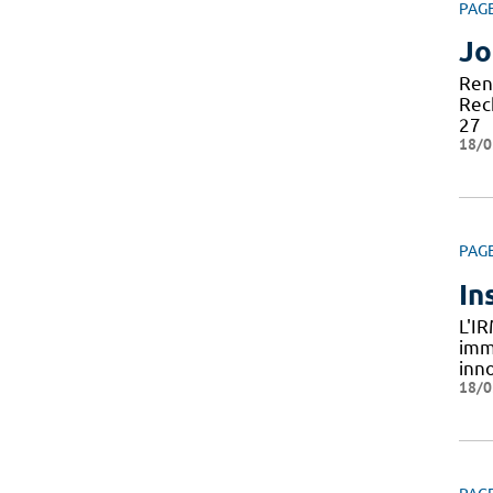
PAG
Jo
Ren
Rec
27
18/0
PAG
In
L'I
imm
inn
18/0