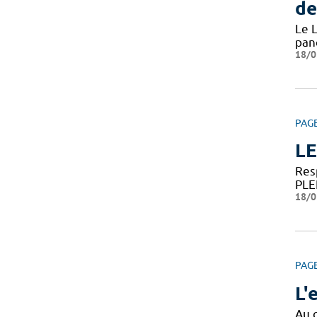
de
Le L
pan
18/0
PAG
LE
Res
PLE
18/0
PAG
L'
Au 