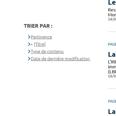
Le
Res
Mont
24/0
TRIER PAR :
Pertinence
[Titre]
PAG
Type de contenu
La
Date de dernière modification
L'I
imm
(LB
18/0
PAG
La