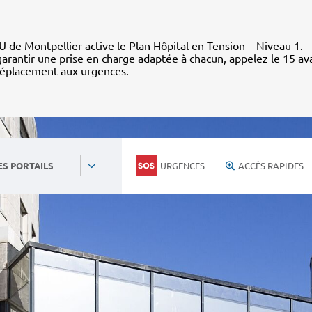
 de Montpellier active le Plan Hôpital en Tension – Niveau 1.
arantir une prise en charge adaptée à chacun, appelez le 15 av
déplacement aux urgences.
URGENCES
ACCÈS RAPIDES
ES PORTAILS