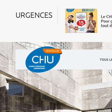
URGENCES
Le CHU
Pour g
tout 
TOUS L