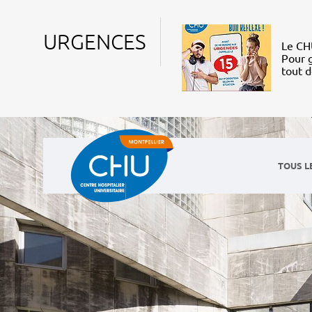
URGENCES
Le CHU
Pour g
tout 
TOUS L