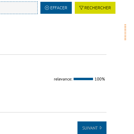
EFFACER
RECHERCHER
relevance:
100%
SUIVANT