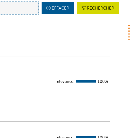
EFFACER
RECHERCHER
relevance:
100%
relevance:
100%