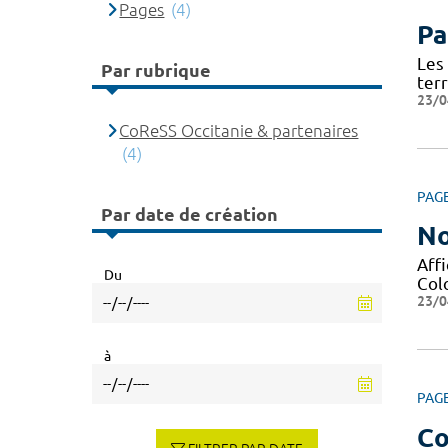
Pages
(4)
Pa
Les
Par rubrique
terr
23/0
CoReSS Occitanie & partenaires
(4)
PAG
Par date de création
No
Affi
Du
Col
23/0
à
PAG
Co