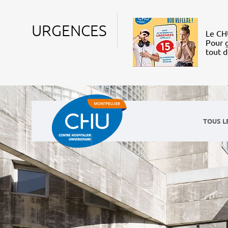
URGENCES
Le CHU
Pour g
tout 
TOUS L