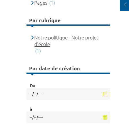
Pages
(1)
Par rubrique
Notre politique - Notre projet
d'école
(1)
Par date de création
Du
à