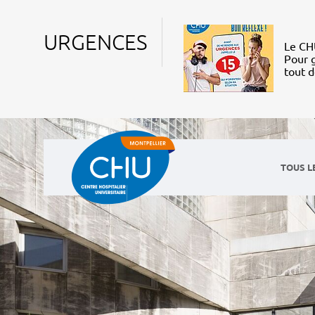
URGENCES
Le CHU
Pour g
tout 
TOUS L