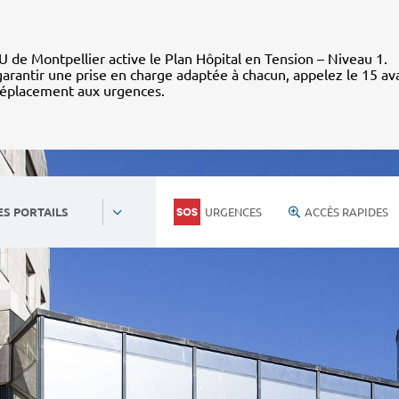
 de Montpellier active le Plan Hôpital en Tension – Niveau 1.
arantir une prise en charge adaptée à chacun, appelez le 15 av
déplacement aux urgences.
URGENCES
ACCÈS RAPIDES
ES PORTAILS