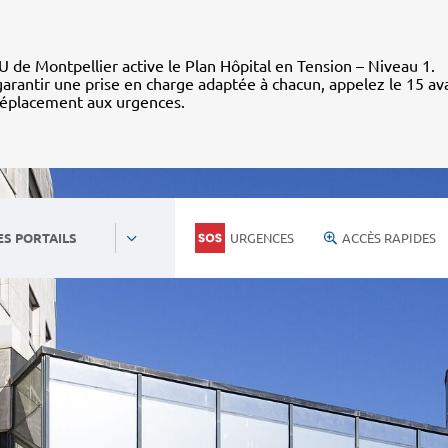
 de Montpellier active le Plan Hôpital en Tension – Niveau 1.
arantir une prise en charge adaptée à chacun, appelez le 15 av
déplacement aux urgences.
URGENCES
ACCÈS RAPIDES
ES PORTAILS