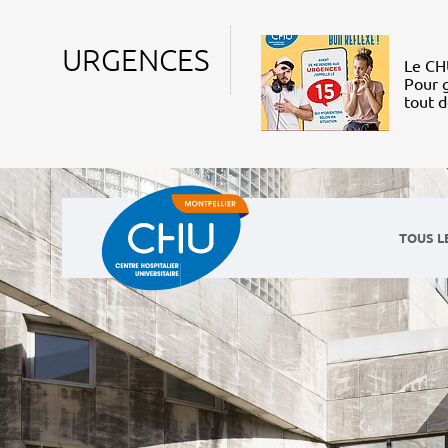
URGENCES
Le CHU
Pour g
tout 
TOUS L