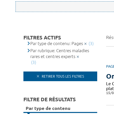
FILTRES ACTIFS
Résu
Par type de contenu: Pages
(3)
Par rubrique: Centres maladies
rares et centres experts
(3)
PAG
O
RETIRER TOUS LES FILTRES
Le 
pla
15/0
FILTRE DE RÉSULTATS
Par type de contenu