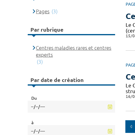
PAG
Pages
(3)
Ce
Le 
Par rubrique
(ce
15/0
Centres maladies rares et centres
experts
(3)
PAG
Ce
Par date de création
Le 
str
16/0
Du
à