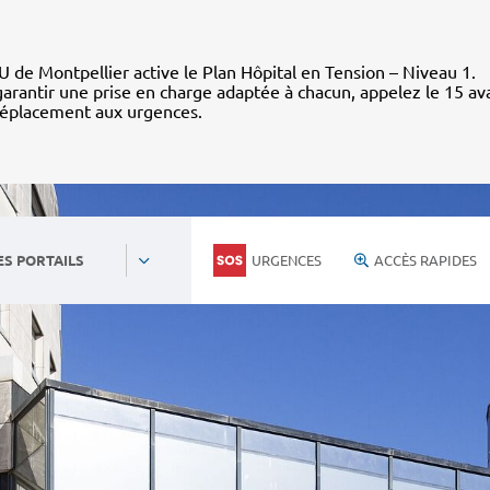
 de Montpellier active le Plan Hôpital en Tension – Niveau 1.
arantir une prise en charge adaptée à chacun, appelez le 15 av
déplacement aux urgences.
URGENCES
ACCÈS RAPIDES
ES PORTAILS