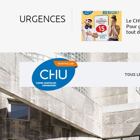
URGENCES
Le CHU
Pour g
tout 
TOUS L