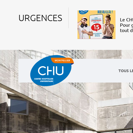
URGENCES
Le CHU
Pour g
tout 
TOUS L