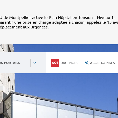
 de Montpellier active le Plan Hôpital en Tension – Niveau 1.
arantir une prise en charge adaptée à chacun, appelez le 15 av
déplacement aux urgences.
URGENCES
ACCÈS RAPIDES
ES PORTAILS