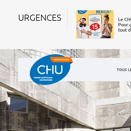
URGENCES
Le CHU
Pour g
tout 
TOUS L