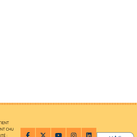
TIENT
ENT CHU
ITÉ :