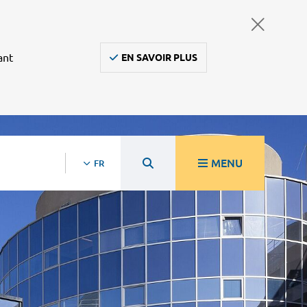
ant
EN SAVOIR PLUS
MENU
FR