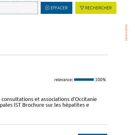
EFFACER
RECHERCHER
relevance:
100%
 consultations et associations d'Occitanie
ales IST Brochure sur les hépatites e