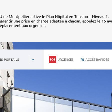
 de Montpellier active le Plan Hôpital en Tension – Niveau 1.
arantir une prise en charge adaptée à chacun, appelez le 15 av
déplacement aux urgences.
URGENCES
ACCÈS RAPIDES
ES PORTAILS