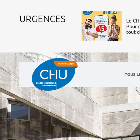
URGENCES
Le CHU
Pour g
tout 
TOUS L