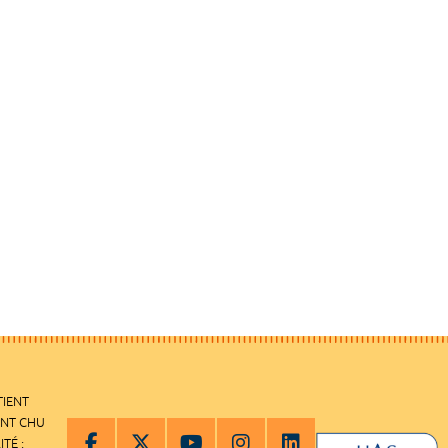
TIENT
ENT CHU
ITÉ :