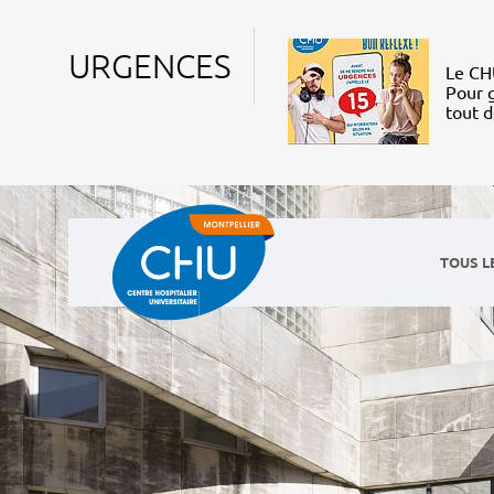
URGENCES
Le CHU
Pour g
tout 
TOUS L