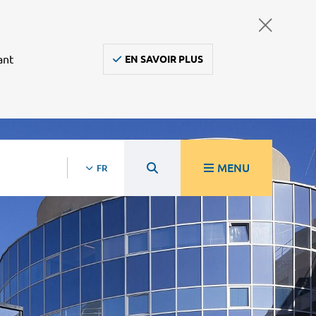
ant
EN SAVOIR PLUS
MENU
FR