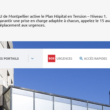
 de Montpellier active le Plan Hôpital en Tension – Niveau 1.
arantir une prise en charge adaptée à chacun, appelez le 15 av
déplacement aux urgences.
URGENCES
ACCÈS RAPIDES
ES PORTAILS