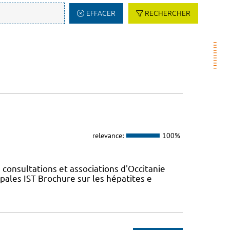
EFFACER
RECHERCHER
relevance:
100%
 consultations et associations d'Occitanie
ales IST Brochure sur les hépatites e