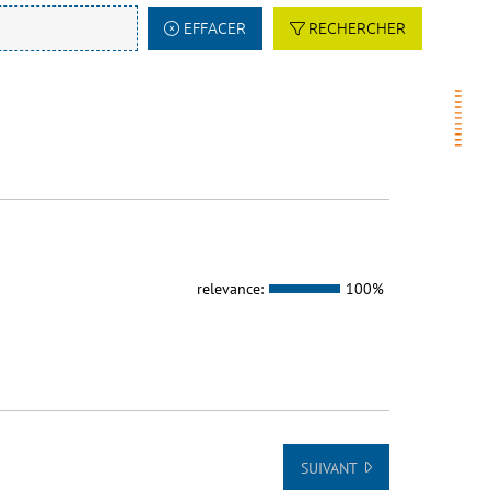
EFFACER
RECHERCHER
relevance:
100%
SUIVANT