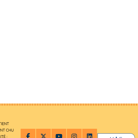
TIENT
ENT CHU
ITÉ :