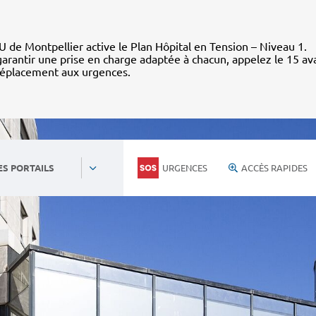
 de Montpellier active le Plan Hôpital en Tension – Niveau 1.
arantir une prise en charge adaptée à chacun, appelez le 15 av
déplacement aux urgences.
URGENCES
ACCÈS RAPIDES
ES PORTAILS