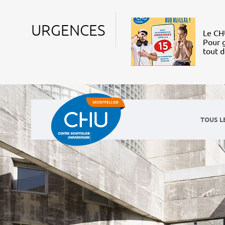
URGENCES
Le CHU
Pour g
tout 
TOUS L