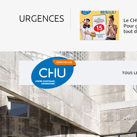
URGENCES
Le CHU
Pour g
tout 
TOUS L