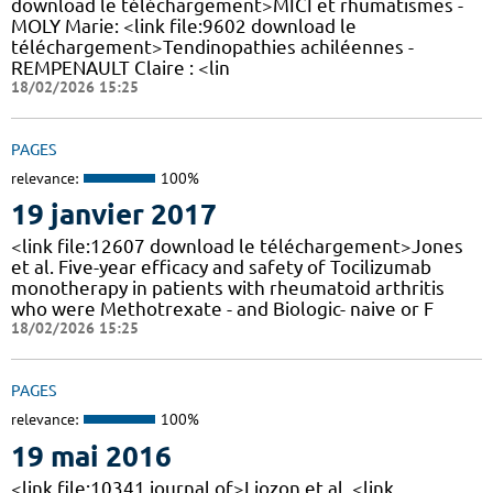
download le téléchargement>MICI et rhumatismes -
MOLY Marie: <link file:9602 download le
téléchargement>Tendinopathies achiléennes -
REMPENAULT Claire : <lin
18/02/2026 15:25
PAGES
relevance:
100%
19 janvier 2017
<link file:12607 download le téléchargement>Jones
et al. Five-year efficacy and safety of Tocilizumab
monotherapy in patients with rheumatoid arthritis
who were Methotrexate - and Biologic- naive or F
18/02/2026 15:25
PAGES
relevance:
100%
19 mai 2016
<link file:10341 journal of>Liozon et al. <link