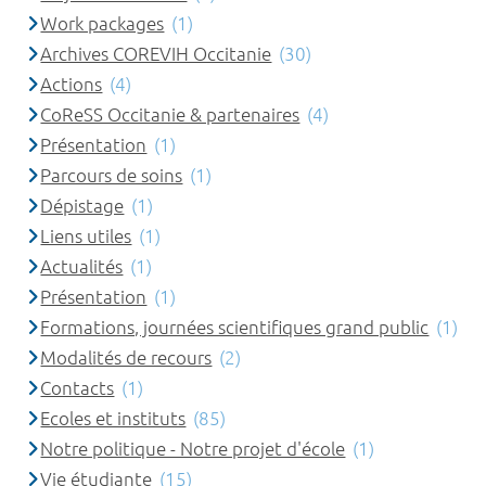
Work packages
(1)
Archives COREVIH Occitanie
(30)
Actions
(4)
CoReSS Occitanie & partenaires
(4)
Présentation
(1)
Parcours de soins
(1)
Dépistage
(1)
Liens utiles
(1)
Actualités
(1)
Présentation
(1)
Formations, journées scientifiques grand public
(1)
Modalités de recours
(2)
Contacts
(1)
Ecoles et instituts
(85)
Notre politique - Notre projet d'école
(1)
Vie étudiante
(15)