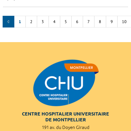
1
2
3
4
5
6
7
8
9
10
CENTRE HOSPITALIER UNIVERSITAIRE
DE MONTPELLIER
191 av. du Doyen Giraud