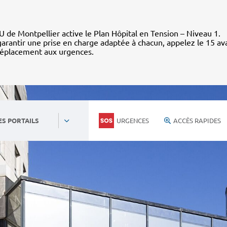
 de Montpellier active le Plan Hôpital en Tension – Niveau 1.
arantir une prise en charge adaptée à chacun, appelez le 15 av
déplacement aux urgences.
URGENCES
ACCÈS RAPIDES
ES PORTAILS