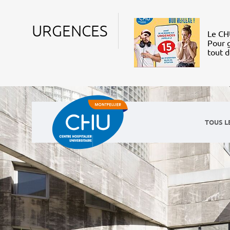
URGENCES
Le CHU
Pour g
tout 
TOUS L