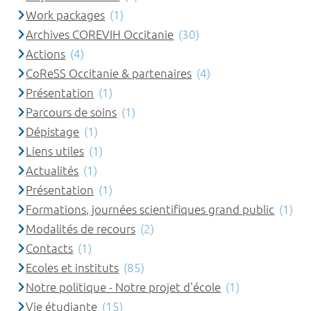
Work packages
(1)
Archives COREVIH Occitanie
(30)
Actions
(4)
CoReSS Occitanie & partenaires
(4)
Présentation
(1)
Parcours de soins
(1)
Dépistage
(1)
Liens utiles
(1)
Actualités
(1)
Présentation
(1)
Formations, journées scientifiques grand public
(1)
Modalités de recours
(2)
Contacts
(1)
Ecoles et instituts
(85)
Notre politique - Notre projet d'école
(1)
Vie étudiante
(15)