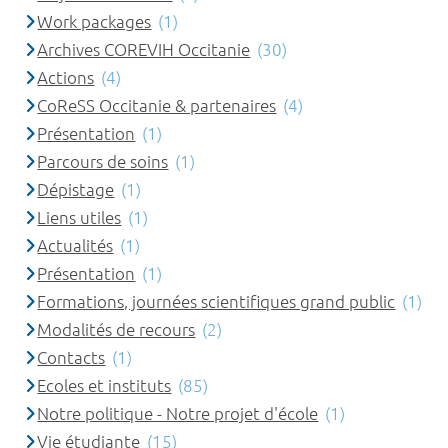
Work packages
(1)
Archives COREVIH Occitanie
(30)
Actions
(4)
CoReSS Occitanie & partenaires
(4)
Présentation
(1)
Parcours de soins
(1)
Dépistage
(1)
Liens utiles
(1)
Actualités
(1)
Présentation
(1)
Formations, journées scientifiques grand public
(1)
Modalités de recours
(2)
Contacts
(1)
Ecoles et instituts
(85)
Notre politique - Notre projet d'école
(1)
Vie étudiante
(15)