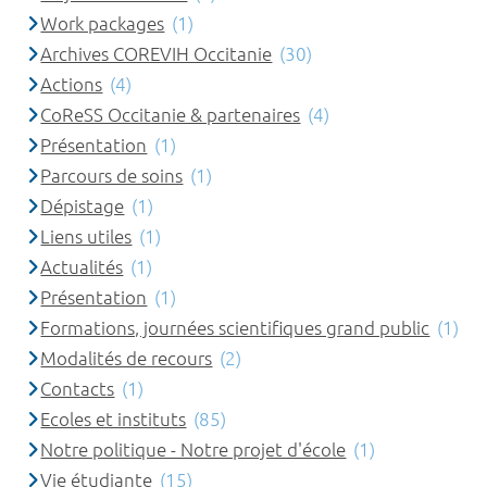
Work packages
(1)
Archives COREVIH Occitanie
(30)
Actions
(4)
CoReSS Occitanie & partenaires
(4)
Présentation
(1)
Parcours de soins
(1)
Dépistage
(1)
Liens utiles
(1)
Actualités
(1)
Présentation
(1)
Formations, journées scientifiques grand public
(1)
Modalités de recours
(2)
Contacts
(1)
Ecoles et instituts
(85)
Notre politique - Notre projet d'école
(1)
Vie étudiante
(15)