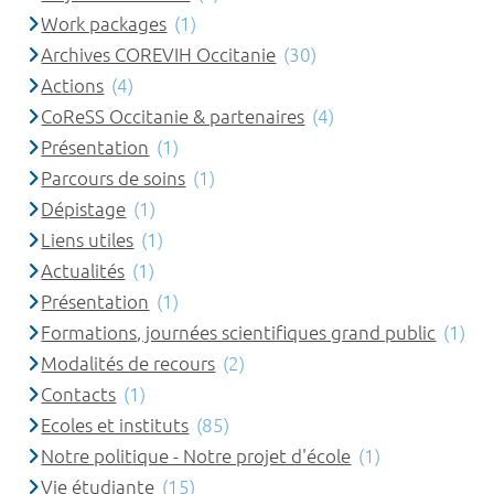
Work packages
(1)
Archives COREVIH Occitanie
(30)
Actions
(4)
CoReSS Occitanie & partenaires
(4)
Présentation
(1)
Parcours de soins
(1)
Dépistage
(1)
Liens utiles
(1)
Actualités
(1)
Présentation
(1)
Formations, journées scientifiques grand public
(1)
Modalités de recours
(2)
Contacts
(1)
Ecoles et instituts
(85)
Notre politique - Notre projet d'école
(1)
Vie étudiante
(15)