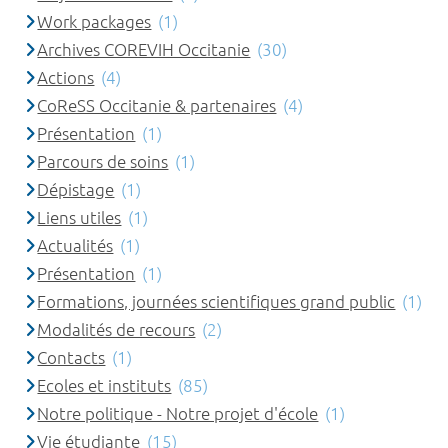
Work packages
(1)
Archives COREVIH Occitanie
(30)
Actions
(4)
CoReSS Occitanie & partenaires
(4)
Présentation
(1)
Parcours de soins
(1)
Dépistage
(1)
Liens utiles
(1)
Actualités
(1)
Présentation
(1)
Formations, journées scientifiques grand public
(1)
Modalités de recours
(2)
Contacts
(1)
Ecoles et instituts
(85)
Notre politique - Notre projet d'école
(1)
Vie étudiante
(15)