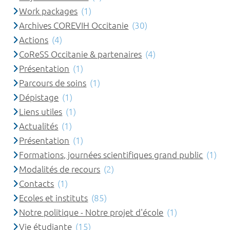
Work packages
(1)
Archives COREVIH Occitanie
(30)
Actions
(4)
CoReSS Occitanie & partenaires
(4)
Présentation
(1)
Parcours de soins
(1)
Dépistage
(1)
Liens utiles
(1)
Actualités
(1)
Présentation
(1)
Formations, journées scientifiques grand public
(1)
Modalités de recours
(2)
Contacts
(1)
Ecoles et instituts
(85)
Notre politique - Notre projet d'école
(1)
Vie étudiante
(15)