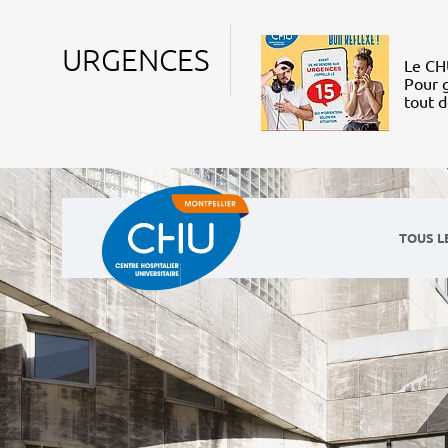
URGENCES
Le CHU
Pour g
tout 
TOUS L