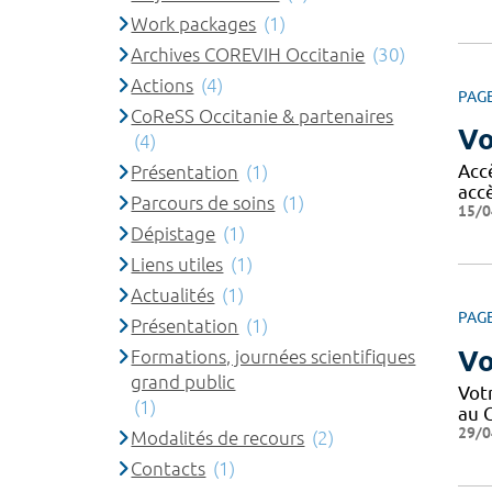
Work packages
(1)
Archives COREVIH Occitanie
(30)
Actions
(4)
PAG
CoReSS Occitanie & partenaires
Vo
(4)
Acc
Présentation
(1)
acc
Parcours de soins
(1)
15/0
Dépistage
(1)
Liens utiles
(1)
Actualités
(1)
PAG
Présentation
(1)
Vo
Formations, journées scientifiques
grand public
Votr
(1)
au C
29/0
Modalités de recours
(2)
Contacts
(1)