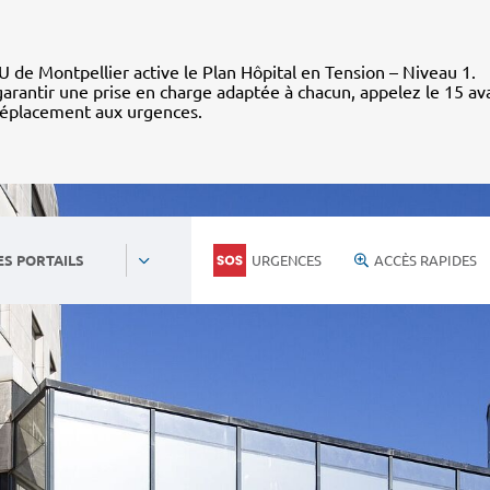
 de Montpellier active le Plan Hôpital en Tension – Niveau 1.
arantir une prise en charge adaptée à chacun, appelez le 15 av
déplacement aux urgences.
URGENCES
ACCÈS RAPIDES
ES PORTAILS