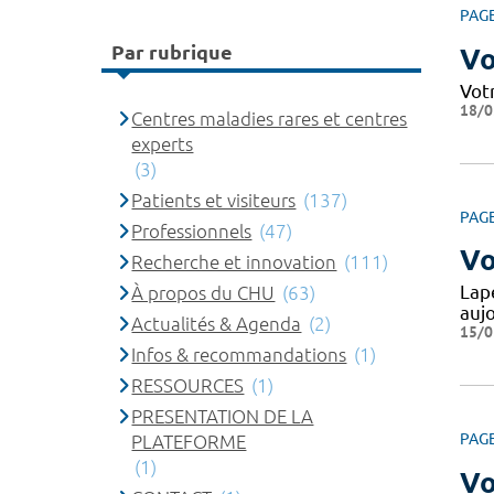
PAG
Par rubrique
Vo
Vot
18/0
Centres maladies rares et centres
experts
(3)
Patients et visiteurs
(137)
PAG
Professionnels
(47)
Vo
Recherche et innovation
(111)
Lape
À propos du CHU
(63)
auj
Actualités & Agenda
(2)
15/0
Infos & recommandations
(1)
RESSOURCES
(1)
PRESENTATION DE LA
PAG
PLATEFORME
(1)
Vo