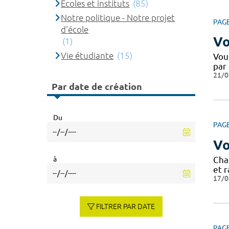
Ecoles et instituts
(85)
Notre politique - Notre projet
PAG
d'école
Vo
(1)
Vie étudiante
(15)
Vou
par
21/0
Par date de création
Du
PAG
Vo
à
Cha
et r
17/0
FILTRER PAR DATE
PAG