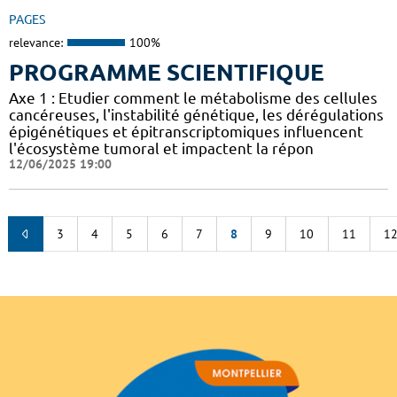
PAGES
relevance:
100%
PROGRAMME SCIENTIFIQUE
Axe 1 : Etudier comment le métabolisme des cellules
cancéreuses, l'instabilité génétique, les dérégulations
épigénétiques et épitranscriptomiques influencent
l'écosystème tumoral et impactent la répon
12/06/2025 19:00
3
4
5
6
7
8
9
10
11
1