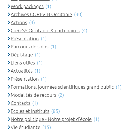
Work packages
(1)
Archives COREVIH Occitanie
(30)
Actions
(4)
CoReSS Occitanie & partenaires
(4)
Présentation
(1)
Parcours de soins
(1)
Dépistage
(1)
Liens utiles
(1)
Actualités
(1)
Présentation
(1)
Formations, journées scientifiques grand public
(1)
Modalités de recours
(2)
Contacts
(1)
Ecoles et instituts
(85)
Notre politique - Notre projet d'école
(1)
Vie étudiante
(15)