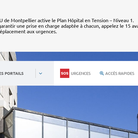
 de Montpellier active le Plan Hôpital en Tension – Niveau 1.
arantir une prise en charge adaptée à chacun, appelez le 15 av
déplacement aux urgences.
URGENCES
ACCÈS RAPIDES
ES PORTAILS