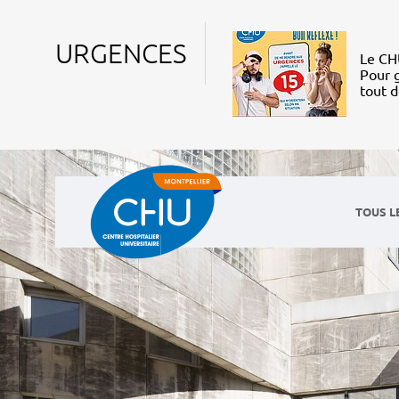
URGENCES
Le CHU
Pour g
tout 
TOUS L