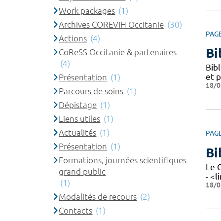
Work packages
(1)
Archives COREVIH Occitanie
(30)
PAG
Actions
(4)
Bi
CoReSS Occitanie & partenaires
(4)
Bibl
et 
Présentation
(1)
18/0
Parcours de soins
(1)
Dépistage
(1)
Liens utiles
(1)
Actualités
(1)
PAG
Présentation
(1)
Bi
Formations, journées scientifiques
Le 
grand public
- <l
(1)
18/0
Modalités de recours
(2)
Contacts
(1)