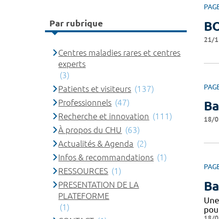
PAG
Par rubrique
B
21/1
Centres maladies rares et centres
experts
(3)
PAG
Patients et visiteurs
(137)
Professionnels
(47)
Ba
Recherche et innovation
(111)
18/0
À propos du CHU
(63)
Actualités & Agenda
(2)
Infos & recommandations
(1)
PAG
RESSOURCES
(1)
Ba
PRESENTATION DE LA
PLATEFORME
Une
(1)
pou
18/0