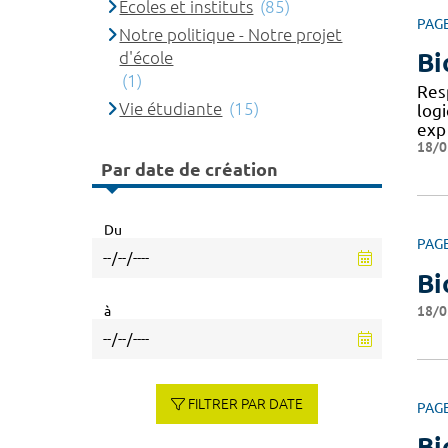
Ecoles et instituts
(85)
PAG
Notre politique - Notre projet
d'école
B
(1)
Res
Vie étudiante
(15)
log
exp
18/0
Par date de création
Du
PAG
Bi
18/0
à
FILTRER PAR DATE
PAG
Bi