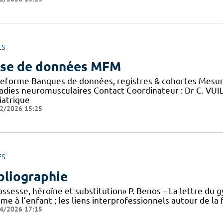
ES
se de données MFM
teforme Banques de données, registres & cohortes Mesure
adies neuromusculaires Contact Coordinateur : Dr C. VU
iatrique
2/2026 15:25
ES
bliographie
ssesse, héroïne et substitution» P. Benos – La lettre du g
me à l’enfant ; les liens interprofessionnels autour de l
4/2026 17:15