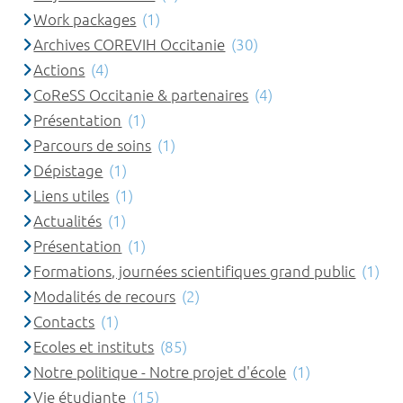
Work packages
(1)
Archives COREVIH Occitanie
(30)
Actions
(4)
CoReSS Occitanie & partenaires
(4)
Présentation
(1)
Parcours de soins
(1)
Dépistage
(1)
Liens utiles
(1)
Actualités
(1)
Présentation
(1)
Formations, journées scientifiques grand public
(1)
Modalités de recours
(2)
Contacts
(1)
Ecoles et instituts
(85)
Notre politique - Notre projet d'école
(1)
Vie étudiante
(15)