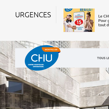
URGENCES
Le CHU
Pour g
tout 
TOUS L