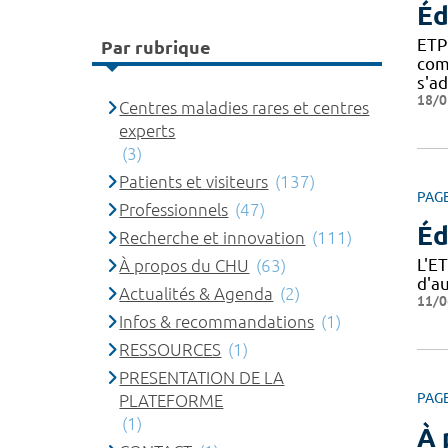
Éd
ETP
Par rubrique
com
s'a
18/0
Centres maladies rares et centres
experts
(3)
Patients et visiteurs
(137)
PAG
Professionnels
(47)
Éd
Recherche et innovation
(111)
L'E
À propos du CHU
(63)
d'a
Actualités & Agenda
(2)
11/0
Infos & recommandations
(1)
RESSOURCES
(1)
PRESENTATION DE LA
PAG
PLATEFORME
(1)
À 