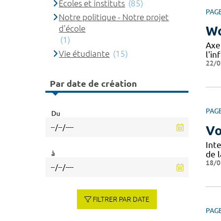
Ecoles et instituts
(85)
PAG
Notre politique - Notre projet
d'école
Wo
(1)
Axe
Vie étudiante
(15)
l'in
22/0
Par date de création
PAG
Du
Vo
Int
à
de l
18/0
FILTRER PAR DATE
PAG