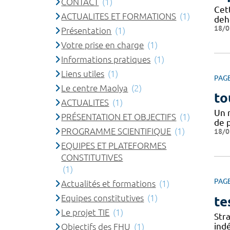
CONTACT
(1)
Cet
ACTUALITES ET FORMATIONS
(1)
deh
18/0
Présentation
(1)
Votre prise en charge
(1)
Informations pratiques
(1)
Liens utiles
(1)
PAG
Le centre Maolya
(2)
to
ACTUALITES
(1)
Un 
PRÉSENTATION ET OBJECTIFS
(1)
de 
PROGRAMME SCIENTIFIQUE
(1)
18/0
EQUIPES ET PLATEFORMES
CONSTITUTIVES
(1)
PAG
Actualités et formations
(1)
Equipes constitutives
(1)
te
Le projet TIE
(1)
Stra
ind
Objectifs des FHU
(1)