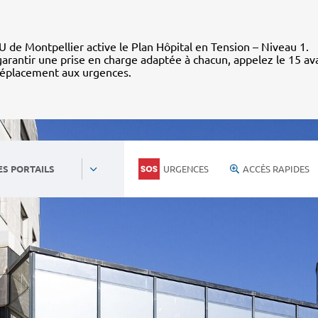
 de Montpellier active le Plan Hôpital en Tension – Niveau 1.
arantir une prise en charge adaptée à chacun, appelez le 15 av
déplacement aux urgences.
URGENCES
ACCÈS RAPIDES
ES PORTAILS