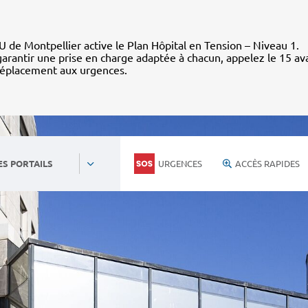
 de Montpellier active le Plan Hôpital en Tension – Niveau 1.
arantir une prise en charge adaptée à chacun, appelez le 15 av
déplacement aux urgences.
URGENCES
ACCÈS RAPIDES
ES PORTAILS