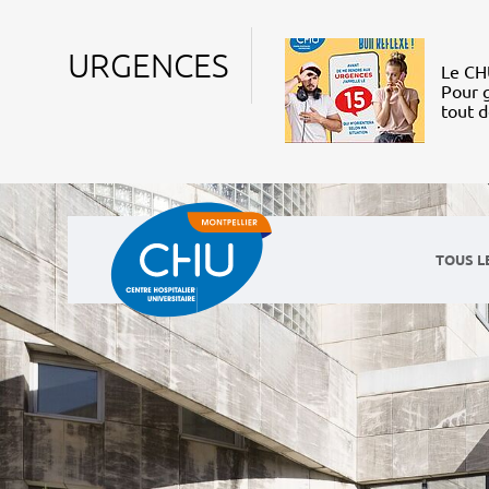
URGENCES
Le CHU
Pour g
tout 
TOUS L