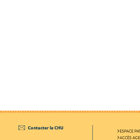
Contacter le CHU
ESPACE PA
ACCÈS AG