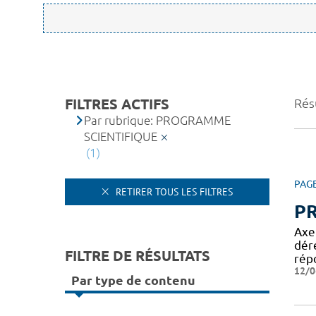
FILTRES ACTIFS
Résu
Par rubrique: PROGRAMME
SCIENTIFIQUE
(1)
PAG
RETIRER TOUS LES FILTRES
P
Axe
dér
FILTRE DE RÉSULTATS
rép
12/0
Par type de contenu