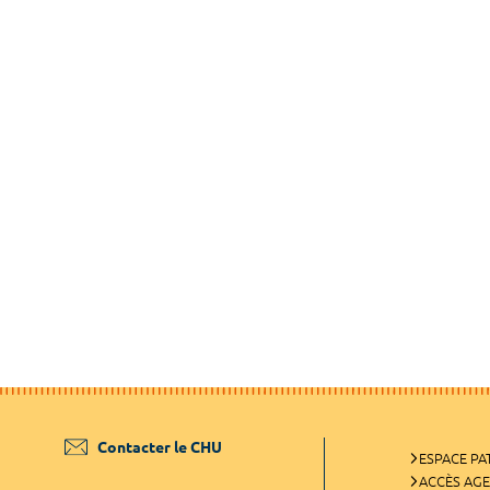
Contacter le CHU
ESPACE PA
ACCÈS AG