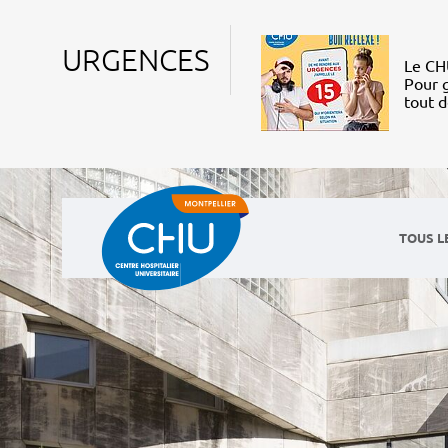
URGENCES
Le CHU
Pour g
tout 
TOUS L