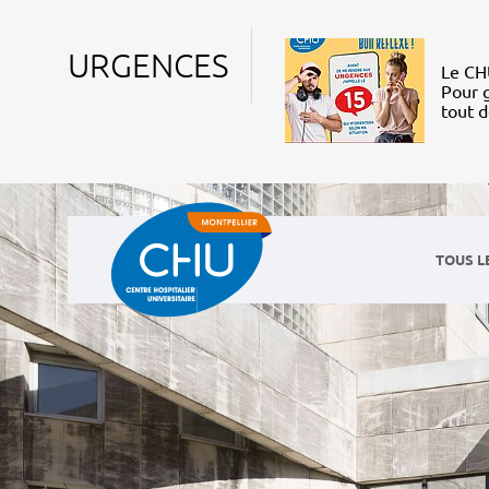
URGENCES
Le CHU
Pour g
tout 
TOUS L