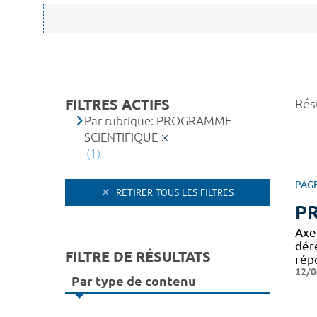
FILTRES ACTIFS
Résu
Par rubrique: PROGRAMME
SCIENTIFIQUE
(1)
PAG
RETIRER TOUS LES FILTRES
P
Axe
dér
FILTRE DE RÉSULTATS
rép
12/0
Par type de contenu