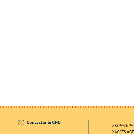
Contacter le CHU
ESPACE PA
ACCÈS AG