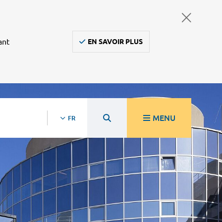
ant
EN SAVOIR PLUS
MENU
FR