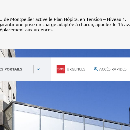
 de Montpellier active le Plan Hôpital en Tension – Niveau 1.
arantir une prise en charge adaptée à chacun, appelez le 15 av
déplacement aux urgences.
URGENCES
ACCÈS RAPIDES
ES PORTAILS