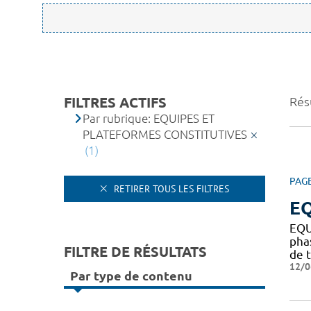
FILTRES ACTIFS
Résu
Par rubrique: EQUIPES ET
PLATEFORMES CONSTITUTIVES
(1)
PAG
RETIRER TOUS LES FILTRES
EQ
EQU
pha
FILTRE DE RÉSULTATS
de t
12/0
Par type de contenu