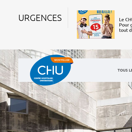
URGENCES
Le CHU
Pour g
tout 
TOUS L