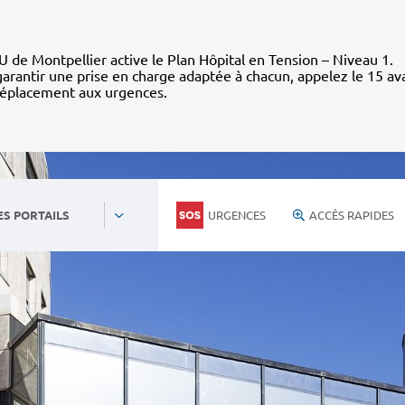
 de Montpellier active le Plan Hôpital en Tension – Niveau 1.
arantir une prise en charge adaptée à chacun, appelez le 15 av
déplacement aux urgences.
URGENCES
ACCÈS RAPIDES
ES PORTAILS