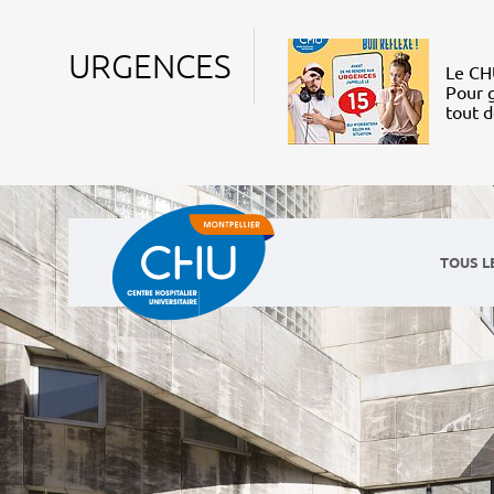
URGENCES
Le CHU
Pour g
tout 
TOUS L