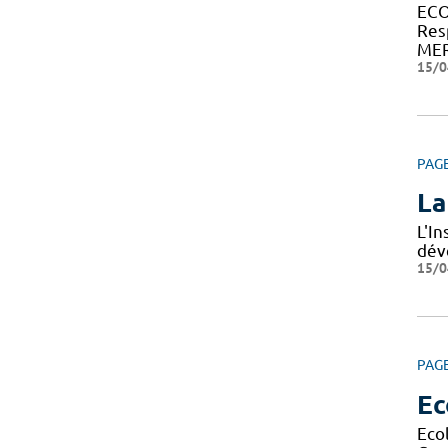
ECO
Res
MER
15/0
PAG
La
L'I
dév
15/0
PAG
Ec
Eco