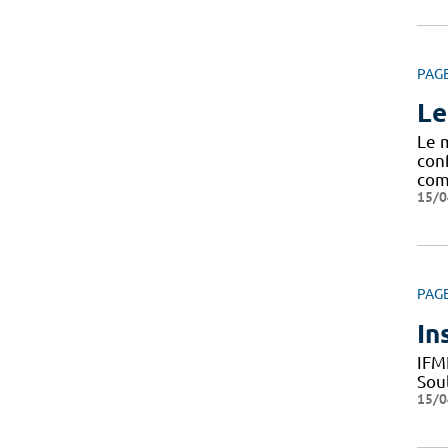
PAG
Le
Le 
con
com
15/0
PAG
In
IFM
Sou
15/0