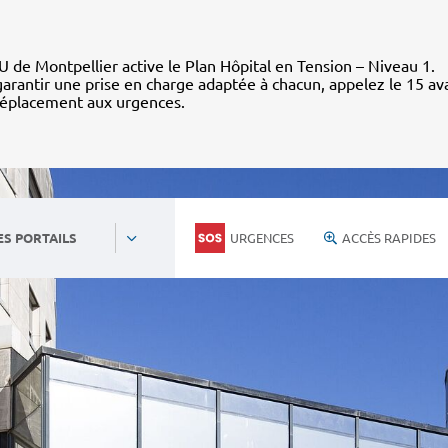
 de Montpellier active le Plan Hôpital en Tension – Niveau 1.
arantir une prise en charge adaptée à chacun, appelez le 15 av
déplacement aux urgences.
URGENCES
ACCÈS RAPIDES
ES PORTAILS