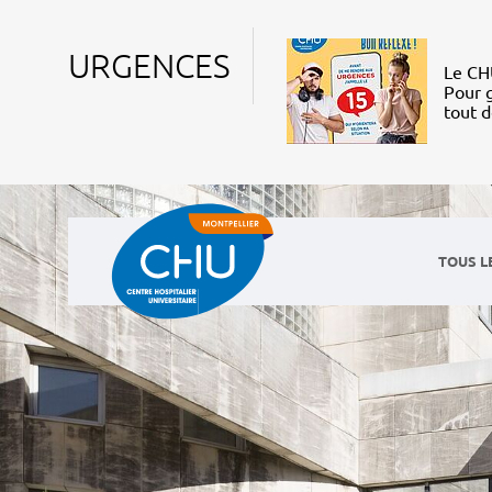
URGENCES
Le CHU
Pour g
tout 
TOUS L