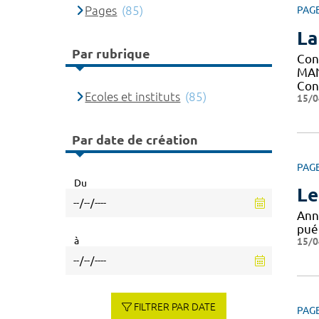
Pages
(85)
PAG
La
Par rubrique
Con
MAN
Con
Ecoles et instituts
(85)
15/0
Par date de création
PAG
Du
Le
Ann
puér
à
15/0
FILTRER PAR DATE
PAG