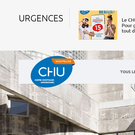
URGENCES
Le CHU
Pour g
tout 
TOUS L