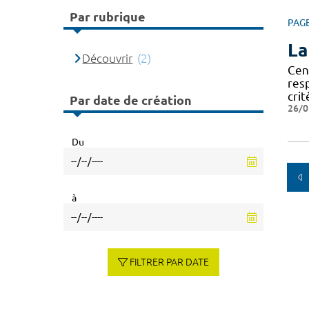
Par rubrique
PAG
La
Découvrir
(2)
Cen
res
crit
Par date de création
26/0
Du
à
FILTRER PAR DATE