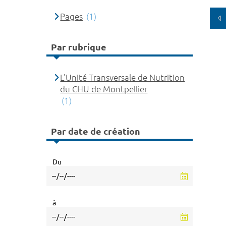
Pages
(1)
Par rubrique
L'Unité Transversale de Nutrition
du CHU de Montpellier
(1)
Par date de création
Du
à