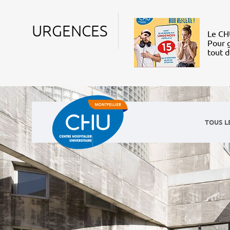
URGENCES
Le CHU
Pour g
tout 
TOUS L