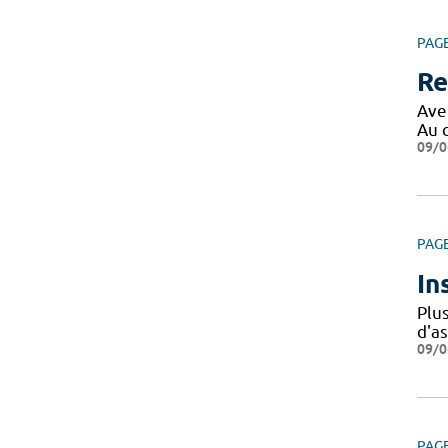
PAG
Re
Ave
Au 
09/0
PAG
In
Plu
d'a
09/0
PAG