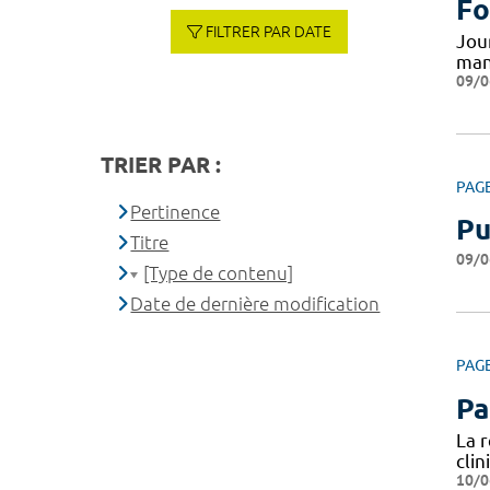
Fo
FILTRER PAR DATE
Jou
man
09/0
TRIER PAR :
PAG
Pertinence
Pu
Titre
09/0
[Type de contenu]
Date de dernière modification
PAG
Pa
La 
cli
10/0