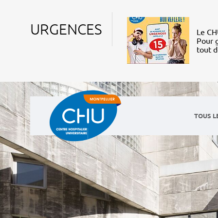
URGENCES
Le CHU
Pour g
tout 
TOUS L