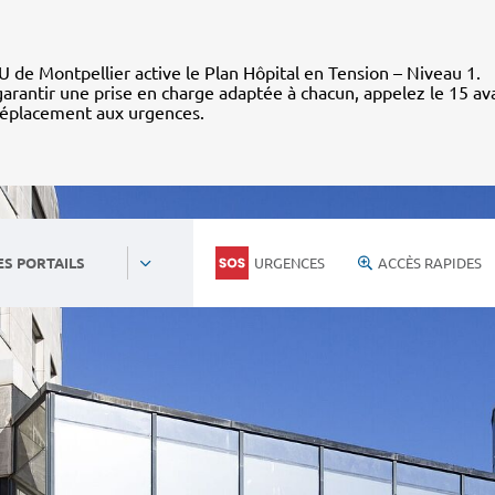
 de Montpellier active le Plan Hôpital en Tension – Niveau 1.
arantir une prise en charge adaptée à chacun, appelez le 15 av
déplacement aux urgences.
URGENCES
ACCÈS RAPIDES
ES PORTAILS