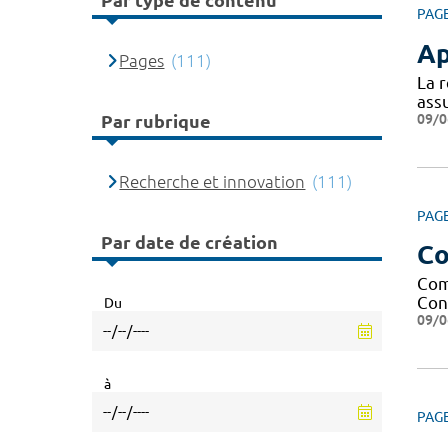
Par type de contenu
PAG
Ap
Pages
(111)
La 
assu
09/0
Par rubrique
Recherche et innovation
(111)
PAG
Par date de création
Co
Com
Cont
Du
09/0
à
PAG