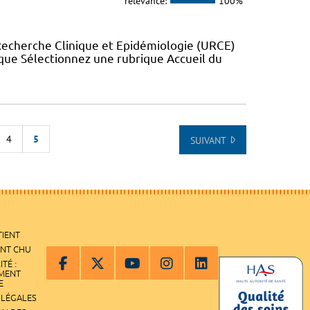
relevance:
100%
Recherche Clinique et Epidémiologie (URCE)
ue Sélectionnez une rubrique Accueil du
4
5
SUIVANT
 DE LA LISTE
TIENT
ENT CHU
ITÉ :
EMENT
E
 LÉGALES