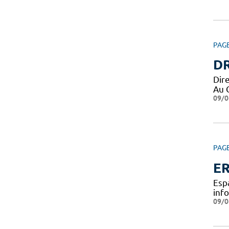
PAG
DR
Dir
Au 
09/0
PAG
ER
Esp
inf
09/0