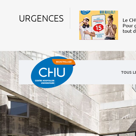
URGENCES
Le CHU
Pour g
tout 
TOUS L