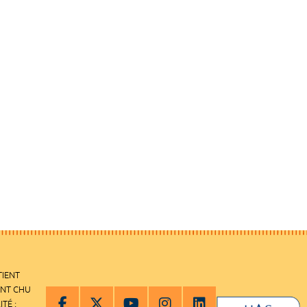
TIENT
ENT CHU
ITÉ :