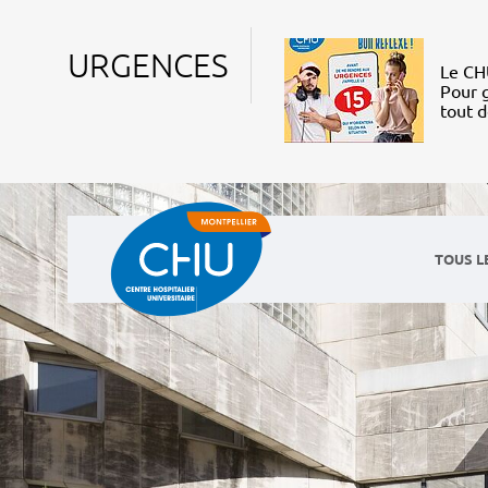
URGENCES
Le CHU
Pour g
tout 
TOUS L