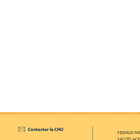
Contacter le CHU
ESPACE PA
ACCÈS AG