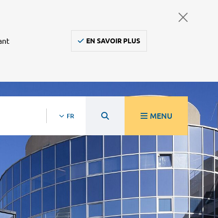
ant
EN SAVOIR PLUS
MENU
FR