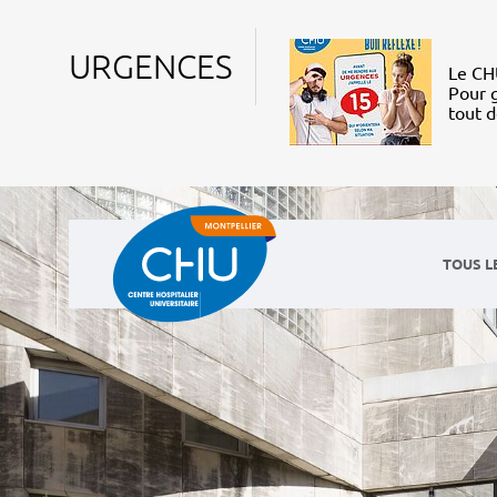
URGENCES
Le CHU
Pour g
tout 
TOUS L