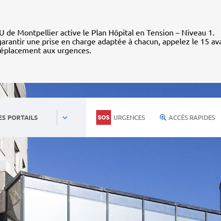
 de Montpellier active le Plan Hôpital en Tension – Niveau 1.
arantir une prise en charge adaptée à chacun, appelez le 15 av
déplacement aux urgences.
URGENCES
ACCÈS RAPIDES
ES PORTAILS