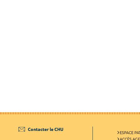
Contacter le CHU
ESPACE PA
ACCÈS AG