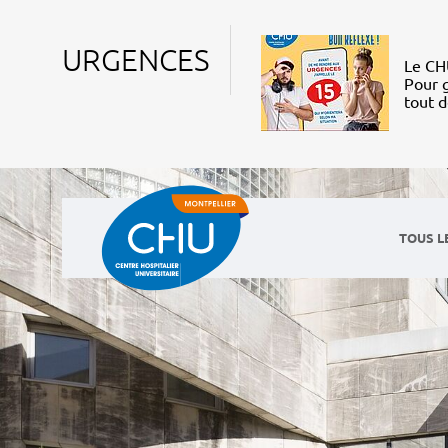
URGENCES
Le CHU
Pour g
tout 
TOUS L