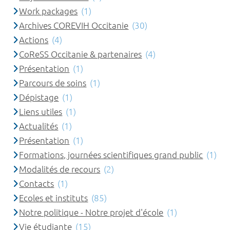
Work packages
(1)
Archives COREVIH Occitanie
(30)
Actions
(4)
CoReSS Occitanie & partenaires
(4)
Présentation
(1)
Parcours de soins
(1)
Dépistage
(1)
Liens utiles
(1)
Actualités
(1)
Présentation
(1)
Formations, journées scientifiques grand public
(1)
Modalités de recours
(2)
Contacts
(1)
Ecoles et instituts
(85)
Notre politique - Notre projet d'école
(1)
Vie étudiante
(15)